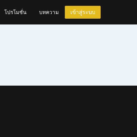
เข้าสู่ระบบ
โปรโมชั่น
บทความ