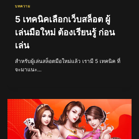
บทความ
5 เทคนิคเลือกเว็บสล็อต ผู้
เล่นมือใหม่ ต้องเรียนรู้ ก่อน
เล่น
สำหรับผู้เล่นสล็อตมือใหม่แล้ว เรามี 5 เทคนิค ที่
จะมาแนะ…