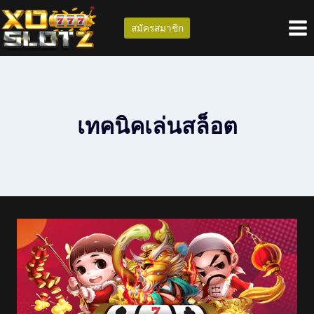
Skip
to
สมัครสมาชิก
content
เทคนิคเล่นสล็อต