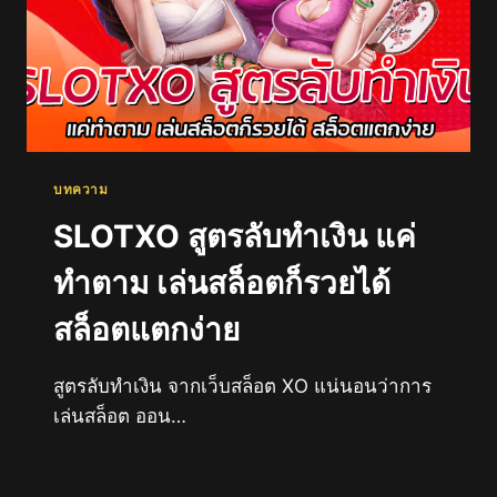
บทความ
SLOTXO สูตรลับทำเงิน แค่
ทำตาม เล่นสล็อตก็รวยได้
สล็อตแตกง่าย
สูตรลับทำเงิน จากเว็บสล็อต XO แน่นอนว่าการ
เล่นสล็อต ออน…