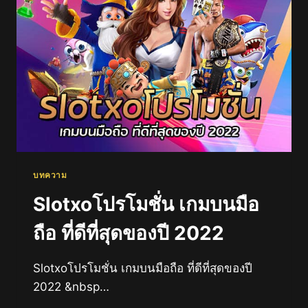
บทความ
Slotxoโปรโมชั่น เกมบนมือ
ถือ ที่ดีที่สุดของปี 2022
Slotxoโปรโมชั่น เกมบนมือถือ ที่ดีที่สุดของปี
2022 &nbsp…