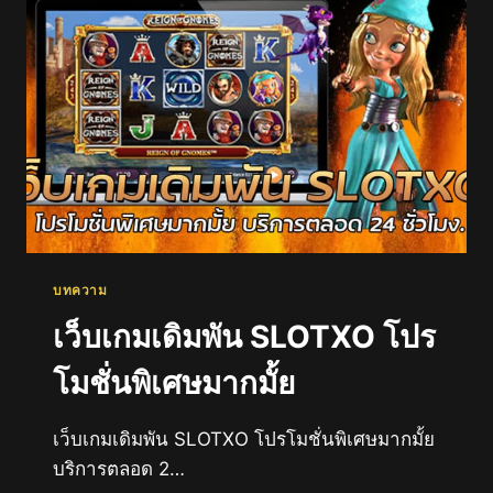
บทความ
เว็บเกมเดิมพัน SLOTXO โปร
โมชั่นพิเศษมากมั้ย
เว็บเกมเดิมพัน SLOTXO โปรโมชั่นพิเศษมากมั้ย
บริการตลอด 2…