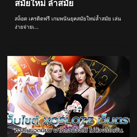
สมัยใหม่ ล้ำสมัย
สล็อต เครดิตฟรี เกมพนันยุคสมัยใหม่ล้ำสมัย เล่น
ง่ายจ่ายเ…