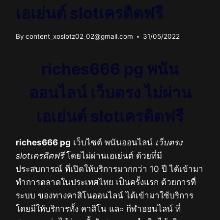
เอเย่นต์ slotเครดิตฟรี
By
content_xoslotz02_02@gmail.com
31/05/2022
riches666 pg พนัน
ออนไลน์ เว็บตรง ไม่ผ่าน
เอเย่นต์ slotเครดิตฟรี
riches666 pg
เว็บไซต์ พนันออนไลน์
เว็บตรง
slotเครดิตฟรี
โดยไม่ผ่านเอเย่นต์ ด้วยที่มี
ประสบการณ์ ที่เปิดให้บริการมากกว่า 10 ปี ได้เข้ามา
ทำการตลาดในประเทศไทย เป็นครั้งแรก ด้วยการที่
ระบบ ของทางคาสิโนออนไลน์ ได้เข้ามาใช้บริการ
โดยมีให้บริการทั้ง คาสิโน และ กีฬาออนไลน์ ที่