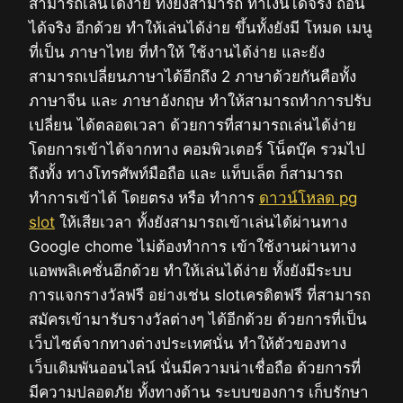
สามารถเล่นได้ง่าย ทั้งยังสามารถ ทำเงินได้จริง ถอน
ได้จริง อีกด้วย ทำให้เล่นได้ง่าย ขึ้นทั้งยังมี โหมด เมนู
ที่เป็น ภาษาไทย ที่ทำให้ ใช้งานได้ง่าย และยัง
สามารถเปลี่ยนภาษาได้อีกถึง 2 ภาษาด้วยกันคือทั้ง
ภาษาจีน และ ภาษาอังกฤษ ทำให้สามารถทำการปรับ
เปลี่ยน ได้ตลอดเวลา ด้วยการที่สามารถเล่นได้ง่าย
โดยการเข้าได้จากทาง คอมพิวเตอร์ โน็ตบุ๊ค รวมไป
ถึงทั้ง ทางโทรศัพท์มือถือ และ แท็บเล็ต ก็สามารถ
ทำการเข้าได้ โดยตรง หรือ ทำการ
ดาวน์โหลด pg
slot
ให้เสียเวลา ทั้งยังสามารถเข้าเล่นได้ผ่านทาง
Google chome ไม่ต้องทำการ เข้าใช้งานผ่านทาง
แอพพลิเคชั่นอีกด้วย ทำให้เล่นได้ง่าย ทั้งยังมีระบบ
การแจกรางวัลฟรี อย่างเช่น slotเครดิตฟรี ที่สามารถ
สมัครเข้ามารับรางวัลต่างๆ ได้อีกด้วย ด้วยการที่เป็น
เว็บไซต์จากทางต่างประเทศนั่น ทำให้ตัวของทาง
เว็บเดิมพันออนไลน์ นั่นมีความน่าเชื่อถือ ด้วยการที่
มีความปลอดภัย ทั้งทางด้าน ระบบของการ เก็บรักษา