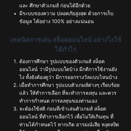
และ ศึกษาตัวเกมส์ ก่อนได้อีกด้วย
มีระบบของความ ปลอดภัยสูงสุด ด้วยการเก็บ
ข้อมูล ได้อย่าง 100% อย่างแน่นอน
เทคนิคการเล่น สล็อตออนไลน์ อย่างไงให้
ได้กำไร
ต้องการศึกษา รูปแบบของตัวเกมส์ สล็อต
ออนไลน์ ว่ามีรูปแบบใดบ้า่ง มีกติการใช้งานยัง
ไง ทั้งยังต้องดูว่า มีการออกรางวัลแบบไหนบ้าง
เมื่อทำการศึกษา รูปแบบตัวเกมส์ต่างๆ เรียบร้อย
แล้ว ให้ทำการเลือก ที่จะทำการลงทุน และควร
ทำการกำหนด การลงทุนของท่านเอง
จะต้องใช้สติ ก่อนที่เข้าเล่นตัวเกมส์ สล็อต
ออนไลน์ ที่ทำการเลือกไว้ เพื่อไม่ให้เกินทุน ที่
ท่านได้กำหนดไว้ หากเกิด อารมณ์เสีย หงุดหงิด