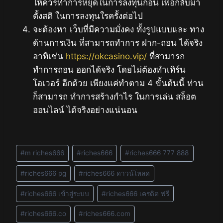
ให้ควรทำการหยุดในการลงทุนก่อน เพื่อกลับมา
ตั้งสติ ในการลงทุนใรครั้งต่อไป
จะต้องหา เว็บที่มีความมั่งคง ทั้งรูปแบบและ ทาง
ด้านการเงิน ที่สามารถทำการ ฝาก-ถอน ได้จริง
อาทิเช่น
https://okcasino.vip/
ที่สามารถ
ทำการถอน ออกได้จริง โดยไม่ต้องทำเทิร์น
โอเวอร์ อีกด้วย เพียงแค่ทำตาม 4 ขั้นต้นนี้ ท่าน
ก็สามารถ ทำการสร้างกำไร ในการเล่น สล็อต
ออนไลน์ ได้จริงอย่างแน่นอน
Post
#
m riches666
#
riches666
#
riches666 777 888
Tags:
#
riches666 pg
#
riches666 ดาวน์โหลด
#
riches666 เข้าสู่ระบบ
#
riches666 เครดิต ฟรี
#
riches666.co
#
riches666.com