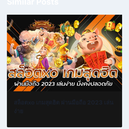
Similar Posts
สล็อตxo เกมสุดฮิต ผ่านมือถือ 2023 เล่น
ง่าย