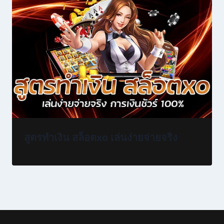
สูตรทำเงิน สล็อตxo เล่นง่ายจ่ายจริง