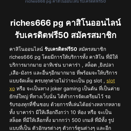
riches666 pg คาสิโนออนไลน์ รับเครดิตฟรี50
riches666 pg คาสิโนออนไลน์
รับเครดิตฟรี50 สมัครสมาชิก
คาสิโนออนไลน์
รับเครดิตฟรี50
สมัครสมาชิก
riches666 pg โดยมีการให้บริการทั้ง คาสิโน ที่มีให้
บริการมากมาย อาทิเช่น บาคาร่า , สล็อต ,ยิงปลา
,เสือ-มังกร และอื่นๆอีกมากมาย ที่พร้อมจะให้บริการ
แบบจัดเต็ม ครบทุกค่ายไม่ว่าจะเป็น pg slot ,
slot
xo
หรือ จะเป็นทาง joker gaming เป็นต้น ที่เป็นค่าย
ยักษ์ใหญ่ ที่ทางเว็บนั่น ได้ทำการจัดเตรียมไว้ รอ
รับรองทุกที่ชื่นชอบ ด้วยการทื่เล่นได้อย่างหลากหลาย
ทั้ง บาคาร่า มีให้เลือกถึงกว่า 10 ห้อง หรือ จะเป็น
สล็อต ที่มีให้เลือกทั้ง มากกว่า 500 เกมส์ ที่มีทั้ง รูป
แบบที่เป็น ตัวอักษรต่างๆ ตัวการ์ตูนต่างๆ และอีก