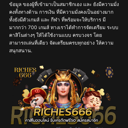
ข้อมูล ของผู้ที่เข้ามาเป็นสมาชิกเอง และ ยังมีความมั่ง
คงทั้งทางด้าน การเงิน ที่มีความมั่งคงเป็นอย่างมาก
ทั้งยังมีตัวเกมส์ และ กีฬา ที่พร้อมจะให้บริการ มี
มากกว่า 700 เกมส์ ทางเราได้ทำการจัดเตรียม ระบบ
คาสิโนต่างๆ ให้ได้ใช้งานแบบ ครบวงจร โดย
สามารถเล่นที่เดียว จัดเตรียมครบทุกอย่าง ให้ความ
สนุกสนาน.