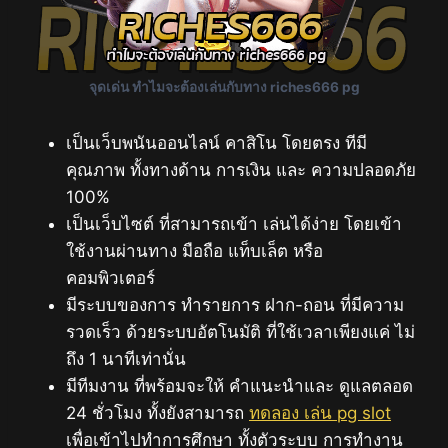
จุดเด่น ทำไมจะต้องเล่นกับทาง riches666 pg
เป็นเว็บพนันออนไลน์ คาสิโน โดยตรง ทีมี
คุณภาพ ทั้งทางด้าน การเงิน และ ความปลอดภัย
100%
เป็นเว็บไซต์ ที่สามารถเข้า เล่นได้ง่าย โดยเข้า
ใช้งานผ่านทาง มือถือ แท็บเล็ต หรือ
คอมพิวเตอร์
มีระบบของการ ทำรายการ ฝาก-ถอน ที่มีความ
รวดเร็ว ด้วยระบบอัตโนมัติ ที่ใช้เวลาเพียงแค่ ไม่
ถึง 1 นาทีเท่านั่น
มีทีมงาน ที่พร้อมจะให้ คำแนะนำและ ดูแลตลอด
24 ชั่วโมง ทั้งยังสามารถ
ทดลอง เล่น pg slot
เพื่อเข้าไปทำการศึกษา ทั้งตัวระบบ การทำงาน