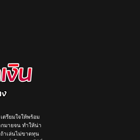
ว เตรียมใจให้พร้อม
 มากมายจน ทำให้น่า
ะถ้าเล่นไม่ขาดทุน