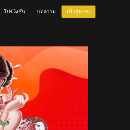
เข้าสู่ระบบ
โปรโมชั่น
บทความ