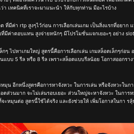
ว่า เทคนิคที่เราจะมาแนะนำ ให้กับทุกท่าน มีอะไรบ้าง
ต ที่มีค่า rtp สูงๆไว้ก่อน การเลือกเล่นเกม เป็นสิ่งแรกที่อยาก แ
บที่มีค่าตอบแทน สูงจ่ายหนักๆ มีโปรโมชั่นแจกเยอะๆ อย่าง slo
ล็กๆ ไปหาเกมใหญ่ สูตรนี้คือการเลือกเล่น เกมสล็อตเล็กๆก่อน อ
็นแบบ 5 รีล หรือ 8 รีล เพราะสล็อตแบบรีลน้อย โอกาสออกรางว
หมุน อีกหนึ่งสูตรคือการหาจังหวะ ในการเล่น หรือจังหวะในก
ล็อตส่วนมาก จะไม่เล่นรอบเยอะ ส่วนใหญ่จะหาจังหวะ ในการห
ี่จะหมุนต่อ สูตรนี้ใช้ได้จริง และยังช่วยให้ เพิ่มโอกาสในกา รล