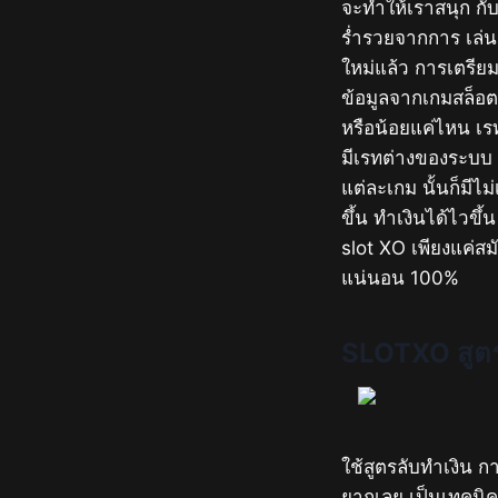
จะทำให้เราสนุก กับ
ร่ำรวยจากการ เล่นสล
ใหม่แล้ว การเตรียม
ข้อมูลจากเกมสล็อตนั
หรือน้อยแค่ไหน เรท
มีเรทต่างของระบบ ท
แต่ละเกม นั้นก็มีไ
ขึ้น ทำเงินได้ไวขึ้
slot XO เพียงแค่สม
แน่นอน 100%
SLOTXO สูตรล
ใช้สูตรลับทำเงิน 
ยากเลย เป็นเทคนิคง่