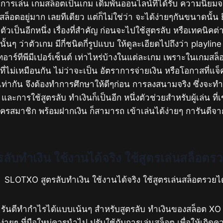
การเล่น เกมสล็อตเป็นเกม เดิมพันออนไลน์ที่ได้รับ ความนิยมจาก
็อตอยู่มาก เลยทีเดียว แต่ก็ไม่ใช่ว่า จะได้ง่ายๆกันขนาดนั้น ย
ตัวเป็นอีกหนึ่ง เรื่องที่สำคัญ ก่อนจะไปใช้สูตรลับ หรือเทคนิค
้นๆ ว่าตัวเกม มีกี่ชนิดกี่รูปแบบ ให้ดูละเอียดไปถึงว่า playlin
อาร์ทีพีมีเปอร์เซ็นต์ เท่าไหร่บ้างในแต่ละเกม เพราะในเกมสล็
ี่ไม่เหมือนกัน ไม่ว่าจะเป็น อัตราการจ่ายเงิน หรือโอกาสที่
ม่เท่ากัน จึงต้องทำการศึกษาให้ดีๆก่อน การลงสนามจริง ซึ่งจะทำใ
น และการใช้สูตรลับ ทำเงินก็เป็นอีก หนึ่งตัวช่วยสำหรับผู้เล่น ที
ัครสมาชิก พร้อมฝากเงิน ก็สามารถ เข้าเล่นได้ง่ายๆ การันตีจาก
ับทำเงิน ใช้งานได้จริง ใช้สูตรเล่นสล็อตรว
การันตีทำกำไรได้แบบเน้นๆ สำหรับสูตรลับ ทำเงินของสล็อต XO 
ายๆ ที่มือใหม่ควรนำไป ปรับใช้กับการเล่นสล็อต เพื่อให้เกิดควา