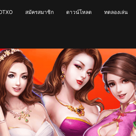
LOTXO
สมัครสมาชิก
ดาวน์โหลด
ทดลองเล่น