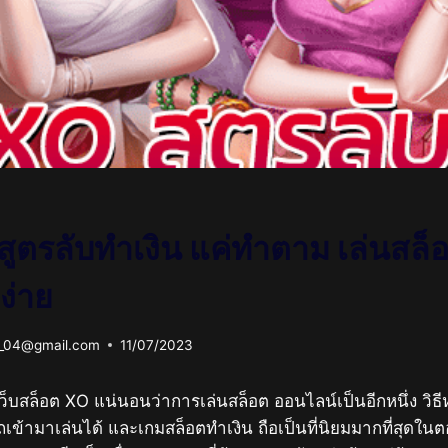
ตรลับทำเงิน แค่ทำตาม เล่นสล็อ
ง่าย
4_04@gmail.com
11/07/2023
ว็บสล็อต XO แน่นอนว่าการเล่นสล็อต ออนไลน์เป็นอีกหนึ่ง วิธีหา
เข้ามาเล่นได้ และเกมสล็อตทำเงิน ถือเป็นที่นิยมมากที่สุดในตอ