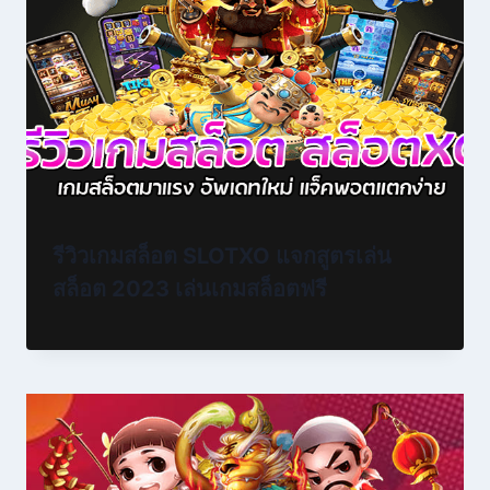
รีวิวเกมสล็อต SLOTXO แจกสูตรเล่น
สล็อต 2023 เล่นเกมสล็อตฟรี