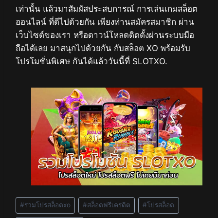
เท่านั้น แล้วมาสัมผัสประสบการณ์ การเล่นเกมสล็อต
ออนไลน์ ที่ดีไปด้วยกัน เพียงท่านสมัครสมาชิก ผ่าน
เว็บไซต์ของเรา หรือดาวน์โหลดติดตั้งผ่านระบบมือ
ถือได้เลย มาสนุกไปด้วยกัน กับสล็อต XO พร้อมรับ
โปรโมชั่นพิเศษ กันได้แล้ววันนี้ที่ SLOTXO.
Post
#
รวมโปรสล็อตxo
#
สล็อตฟรีเครดิต
#
โปรสล็อต
Tags: