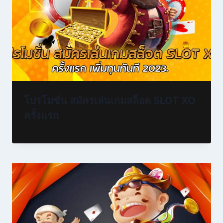
โปรโมชั่น สมัครเล่นเกมสล็อต SLOT XO
ครั้งแรก